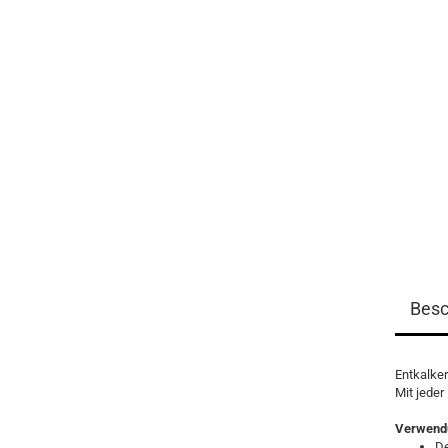
Besc
Entkalker
Mit jede
Verwend
De