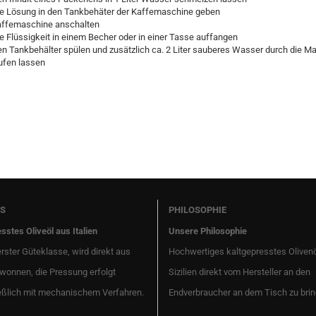
e Lösung in den Tankbehäter der Kaffemaschine geben
ffemaschine anschalten
e Flüssigkeit in einem Becher oder in einer Tasse auffangen
n Tankbehälter spülen und zusätzlich ca. 2 Liter sauberes Wasser durch die M
ufen lassen
S
PHILOSOPHIE
sstes Oliveöl aus Italien
Unsere Philosophie
erster Güteklasse, wird direkt aus
Hochwertiges kaltgepresstes Oliven
wonnen, die Pressung erfolgt
Sizilien direkt vom Hersteller an den
eßlich mit mechanischem Verfahren.
Endverbraucher an dem Tisch zu brin