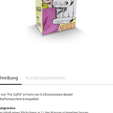
hreibung
Kundenrezensionen
 von "Pur Caffè" in Form von 6 Zitronensäure-Beutel
r Kaffemaschine kompatibel
ungsweise
n Inhalt eines Päckchens in 1 Liter Wasser schmelzen lassen