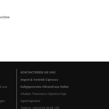
aschine
KONTAKTIEREN SIE UNS
Import & Vertrieb Cipresso
öl aus
Kaltgepresstes Olivenöl aus Italien
Inhaber: Francesco Cipresso Dipl.
gen.
Agraringenieur
Telefon: +49 6204 98 68 155