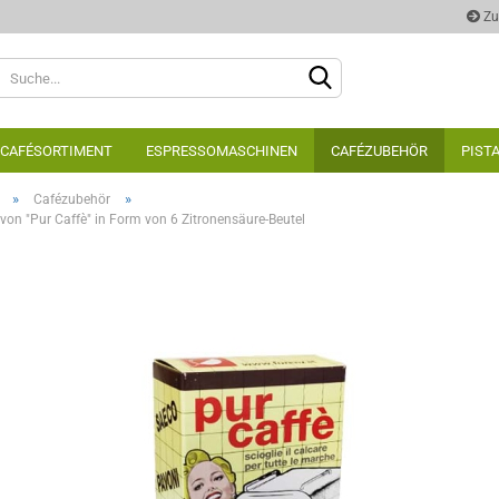
Zu
Sprache auswählen
CAFÉSORTIMENT
ESPRESSOMASCHINEN
CAFÉZUBEHÖR
PIST
»
»
Cafézubehör
 von "Pur Caffè" in Form von 6 Zitronensäure-Beutel
Konto e
Passwo