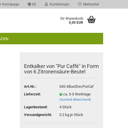
r Homepage
DE
Kundenlogin
Merkzettel
Ihr Warenkorb
0,00 EUR
AZIEN
Entkalker von "Pur Caffè" in Form
von 6 Zitronensäure-Beutel
rstellen
Art.Nr.:
042-6BustDecPurCaf
rt vergessen?
Lieferzeit:
ca. 3-5 Werktage
(Ausland abweichend)
Lagerbestand:
4
Stück
Versandgewicht:
0.2
kg je Stück