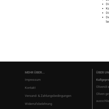
Di
Ka
Di
De
la
MEHR ÜBER...
ÜBER UN
Impressum
Kaltgepre
Olivenöl 
Kontakt
Oliven ge
Versand- & Zahlungsbedingungen
ausschli
Widerrufsbelehrung