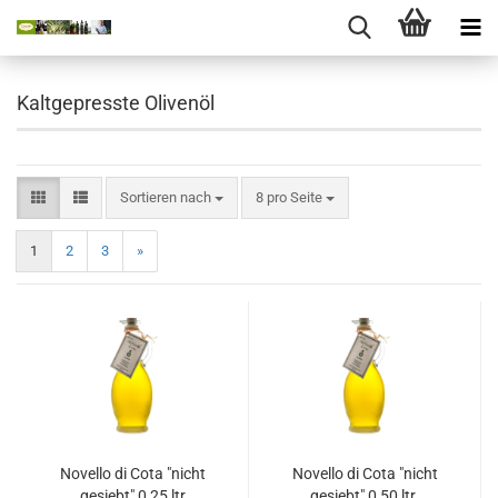
Kaltgepresste Olivenöl
Sortieren nach
8 pro Seite
1
2
3
»
Novello di Cota "nicht
Novello di Cota "nicht
gesiebt" 0,25 ltr
gesiebt" 0,50 ltr.